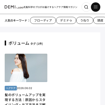
毛髪科学のプロがお届けする
ヘアケア情報マガジン
フローディア
デミドゥ
うねり
頭皮
人気のキーワード：
ボリューム
タグ
(1件)
2026.06.02
ヘアケア
髪のボリュームアップを実
現する方法｜原因からスタ
イリング・ケア方法まで解