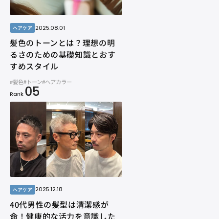
2025.08.01
ヘアケア
髪色のトーンとは？理想の明
るさのための基礎知識とおす
すめスタイル
#髪色
#トーン
#ヘアカラー
05
Rank
2025.12.18
ヘアケア
40代男性の髪型は清潔感が
命！健康的な活力を意識した