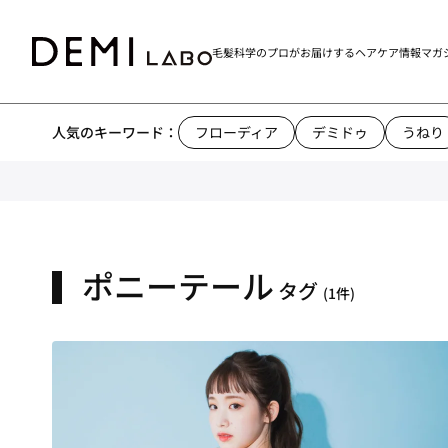
毛髪科学のプロがお届けする
ヘアケア情報マガ
人気のキーワード：
フローディア
デミドゥ
うねり
ポニーテール
タグ
(1件)