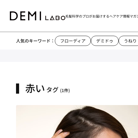
毛髪科学のプロがお届けする
ヘアケア情報マガ
人気のキーワード：
フローディア
デミドゥ
うねり
赤い
タグ
(1件)