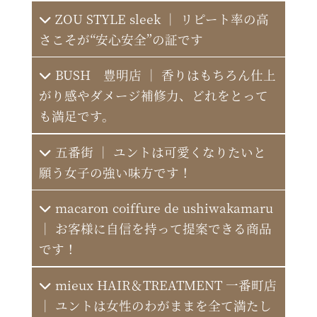
ZOU STYLE sleek ｜ リピート率の高
さこそが“安心安全”の証です
髪切美匠 青とそら
BUSH 豊明店 ｜ 香りはもちろん仕上
がり感やダメージ補修力、どれをとって
も満足です。
草流 富士見台店
五番街 ｜ ユントは可愛くなりたいと
願う女子の強い味方です！
colorful
macaron coiffure de ushiwakamaru
hair salon N
｜ お客様に自信を持って提案できる商品
です！
mieux HAIR＆TREATMENT 一番町店
ajan-toto
｜ ユントは女性のわがままを全て満たし