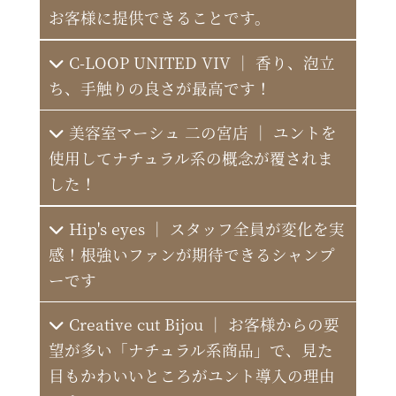
お客様に提供できることです。
C-LOOP UNITED VIV ｜ 香り、泡立
ち、手触りの良さが最高です！
macaron coiffure de ushiwakamaru
美容室マーシュ 二の宮店 ｜ ユントを
使用してナチュラル系の概念が覆されま
MIWA&CO.HAIRS
した！
Hip's eyes ｜ スタッフ全員が変化を実
感！根強いファンが期待できるシャンプ
ーです
Creative cut Bijou ｜ お客様からの要
望が多い「ナチュラル系商品」で、見た
目もかわいいところがユント導入の理由