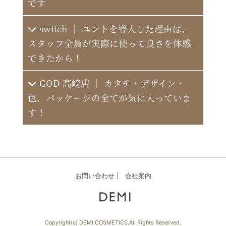
です
C-LOOP UNITED VIV
HAIR MAKE DESART
HAIR MAKE SESSION
switch ｜ ユントを導入した理由は、
スタッフ全員が実際に使って良さを体感
できたから！
美容室マーシュ 二の宮店
HAIR MAKE DESART 町田店
GOD 高崎店 ｜ カタチ・デザイン・
色、パッケージの全てが気に入っていま
す！
お問い合わせ
|
会社案内
Hip's eyes
Creative cut Bijou
Copyright(c) DEMI COSMETICS.All Rights Reserved.