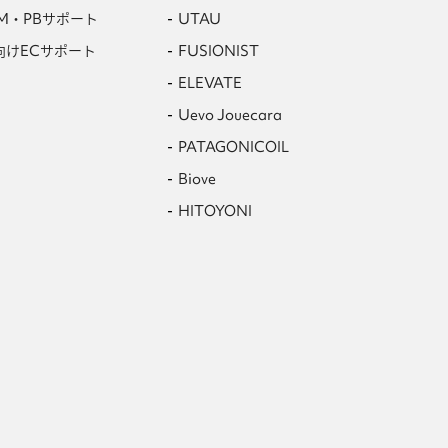
M・PBサポート
UTAU
向けECサポート
FUSIONIST
ELEVATE
Uevo Jouecara
PATAGONICOIL
Biove
HITOYONI