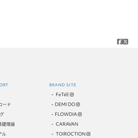
ORT
BRAND SITE
FeTéE
ロード
DEMI DO
グ
FLOWDIA
基礎理論
CARAVAN
アル
TOIROCTION