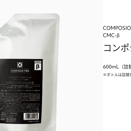
COMPOSIO
CMC-β
コンポ
600mL（
※ボトルは詰替