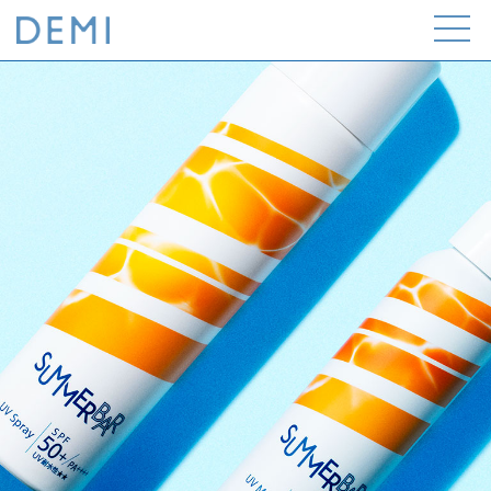
Open
the
menu