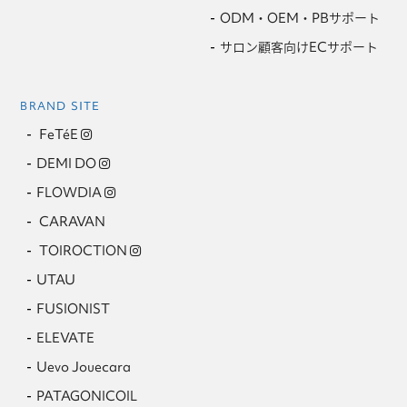
ODM・OEM・PBサポート
サロン顧客向けECサポート
BRAND SITE
FeTéE
DEMI DO
FLOWDIA
CARAVAN
TOIROCTION
UTAU
FUSIONIST
ELEVATE
Uevo Jouecara
PATAGONICOIL