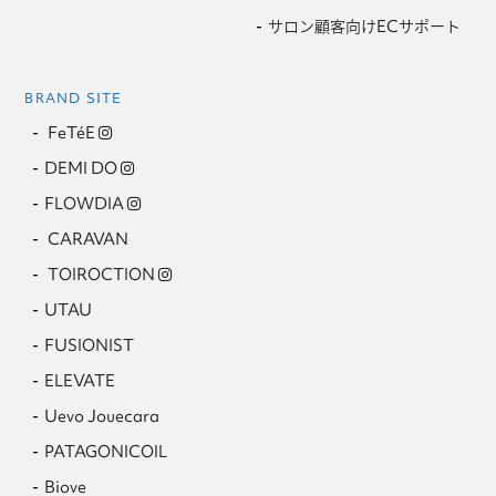
サロン顧客向けECサポート
BRAND SITE
FeTéE
DEMI DO
FLOWDIA
CARAVAN
TOIROCTION
UTAU
FUSIONIST
ELEVATE
Uevo Jouecara
PATAGONICOIL
Biove