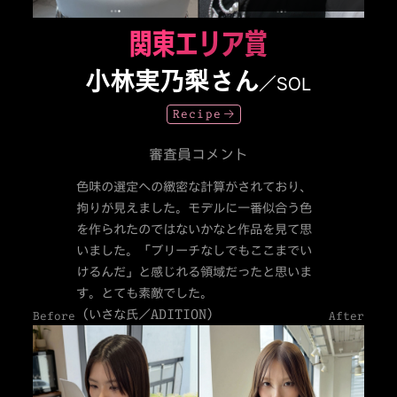
関東エリア賞
小林実乃梨さん
／SOL
Recipe
審査員コメント
色味の選定への緻密な計算がされており、
拘りが見えました。モデルに一番似合う色
を作られたのではないかなと作品を見て思
いました。「ブリーチなしでもここまでい
けるんだ」と感じれる領域だったと思いま
す。とても素敵でした。
（いさな氏／ADITION）
Before
After