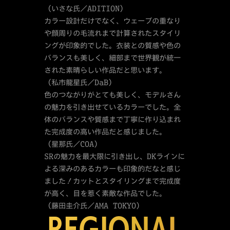
（いさな氏／ADITION）
カラー設計だけでなく、ウェーブの重なり
や顔周りの毛流れまで計算されたスタイリ
ングが印象的でした。衣装との質感や色の
バランスも美しく、細部まで世界観が統一
された素晴らしい作品だと思います。
（私市龍星氏／DaB）
色のつながりがとても美しく、モデルさん
の魅力を引き出せているカラーでした。全
体のバランスや質感まで丁寧に作り込まれ
た完成度の高い作品だと感じました。
（星那氏／COA）
SRの魅力を最大限に引き出し、DKラインに
よる深みのあるカラーも印象的だなと感じ
ました！カットとスタイリングまで完成度
が高く、目を惹く素敵な作品でした。
（藤田圭介氏／AMA TOKYO）
REGIONAL