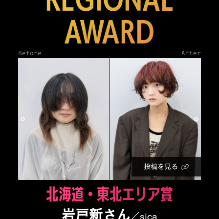
AWARD
Before
After
投稿を見る
北海道・東北エリア賞
岩戸新さん
／sica