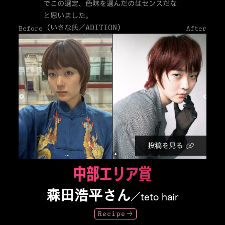
でこの選定、色味を選んだのはセンスだな
と思いました。
（いさな氏／ADITION）
Before
After
投稿を見る
中部エリア賞
森田浩平さん
／teto hair
Recipe