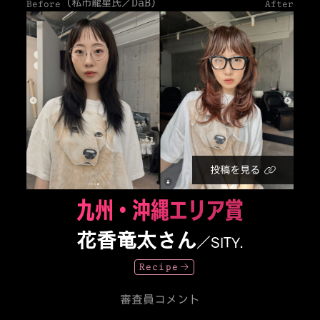
（私市龍星氏／DaB）
Before
After
投稿を見る
九州・沖縄エリア賞
花香竜太さん
／SITY.
Recipe
審査員コメント