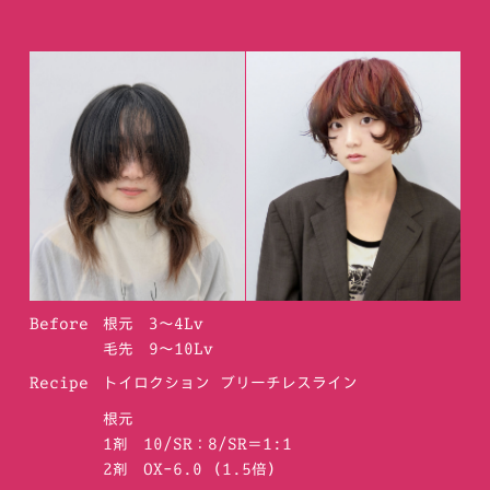
Before
根元 3〜4Lv
毛先 9〜10Lv
Recipe
トイロクション ブリーチレスライン
根元
1剤 10/SR：8/SR＝1:1
2剤 OX-6.0 (1.5倍)