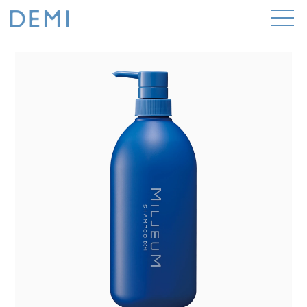
Open
the
menu