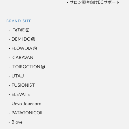
サロン顧客向けECサポート
BRAND SITE
FeTéE
DEMI DO
FLOWDIA
CARAVAN
TOIROCTION
UTAU
FUSIONIST
ELEVATE
Uevo Jouecara
PATAGONICOIL
Biove