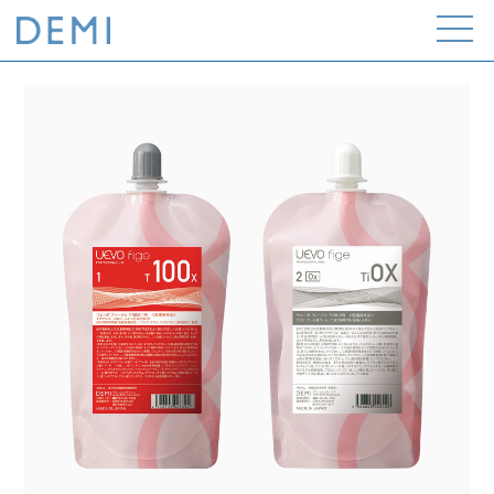
Open
the
menu