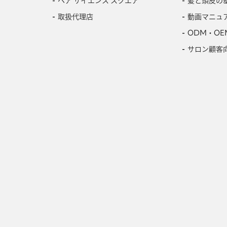
ヘア サイエンス スクエア
髪と頭皮の
取扱代理店
動画マニュ
ODM・OE
サロン顧客