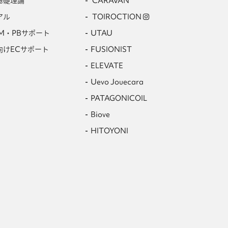
基礎理論
CARAVAN
アル
TOIROCTION
M・PBサポート
UTAU
向けECサポート
FUSIONIST
ELEVATE
Uevo Jouecara
PATAGONICOIL
Biove
HITOYONI