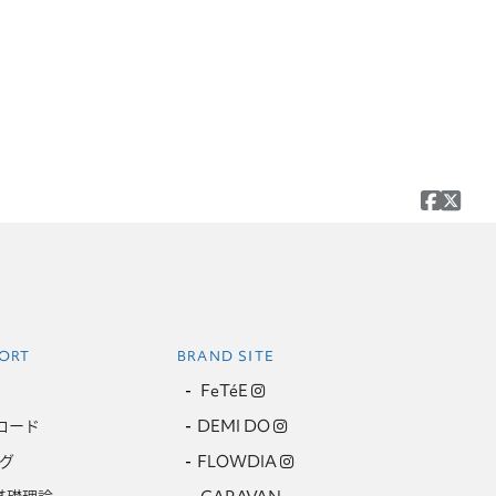
ORT
BRAND SITE
FeTéE
ロード
DEMI DO
グ
FLOWDIA