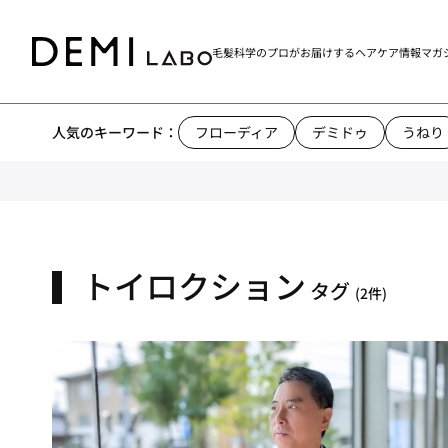
毛髪科学のプロがお届けする
ヘアケア情報マガ
人気のキーワード：
フローディア
デミドゥ
うねり
トイロクション
タグ
(2件)