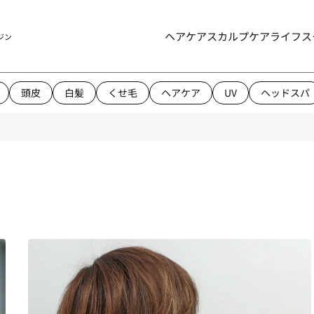
ヘアケア
スカルプケア
ライフス
ジン
頭皮
白髪
くせ毛
ヘアケア
UV
ヘッドスパ