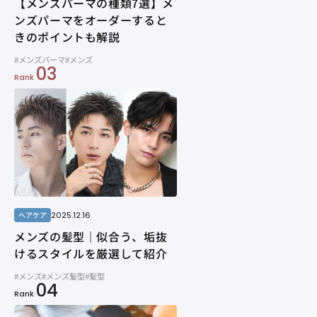
【メンズパーマの種類7選】メ
ンズパーマをオーダーすると
きのポイントも解説
#メンズパーマ
#メンズ
03
Rank
2025.12.16
ヘアケア
メンズの髪型｜似合う、垢抜
けるスタイルを厳選して紹介
#メンズ
#メンズ髪型
#髪型
04
Rank