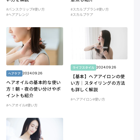
#バンスクリップ
#使い方
#スカルプブラシ
#使い方
#ヘアアレンジ
#スカルプケア
2024.09.26
ライフスタイル
2024.09.26
ヘアケア
【基本】ヘアアイロンの使
ヘアオイルの基本的な使い
い方｜スタイリングの方法
方！朝・夜の使い分けやポ
も詳しく解説
イントも紹介
#ヘアアイロン
#使い方
#ヘアオイル
#使い方