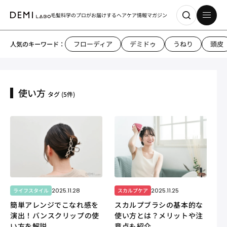
毛髪科学のプロがお届けする
ヘアケア情報マガジン
フローディア
デミドゥ
うねり
頭皮
人気のキーワード：
使い方
タグ
(5件)
2025.11.28
2025.11.25
ライフスタイル
スカルプケア
簡単アレンジでこなれ感を
スカルプブラシの基本的な
演出！バンスクリップの使
使い方とは？メリットや注
い方を解説
意点も紹介