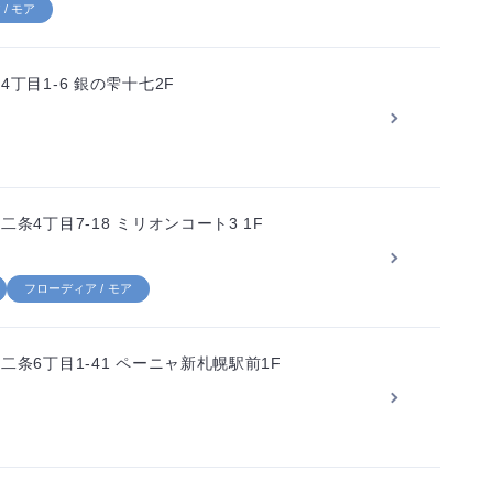
/ モア
丁目1-6 銀の雫十七2F
4丁目7-18 ミリオンコート3 1F
フローディア / モア
条6丁目1-41 ペーニャ新札幌駅前1F