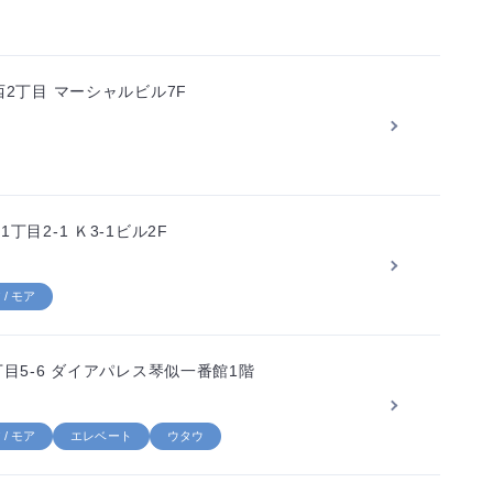
2丁目 マーシャルビル7F
目2-1 Ｋ3-1ビル2F
/ モア
目5-6 ダイアパレス琴似一番館1階
/ モア
エレベート
ウタウ