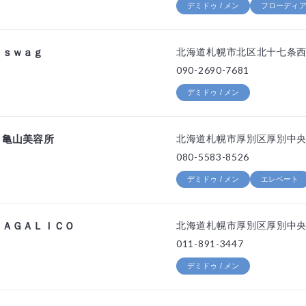
デミドゥ / メン
フローディア 
ｓｗａｇ
北海道札幌市北区北十七条西4
090-2690-7681
デミドゥ / メン
亀山美容所
北海道札幌市厚別区厚別中央二条
080-5583-8526
デミドゥ / メン
エレベート
ＡＧＡＬＩＣＯ
北海道札幌市厚別区厚別中央二
011-891-3447
デミドゥ / メン