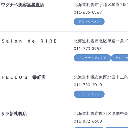
ワタナベ美容室星置店
北海道札幌市手稲区星置1条
011-685-0867
デミドゥ / メン
Ｓａｌｏｎ ｄｅ ＲＩＲＥ
北海道札幌市北区篠路一条10丁
011-773-3953
フローディア / モア
デミドゥ 
ＨＥＬＬＯ’Ｓ 栄町店
北海道札幌市東区北四十二条東
011-780-2010
デミドゥ / メン
サラ新札幌店
北海道札幌市厚別区厚別中央二
011-892-6600