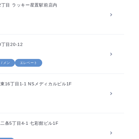
2丁目 ラッキー星置駅前店内
目20-12
/ メン
エレベート
16丁目1-1 NSメディカルビル1F
条5丁目4-1 七彩館ビル1F