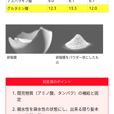
アスパラギン酸
6.0
8.1
6.1
グルタミン酸
12.3
13.3
12.0
卵殻膜
卵殻膜をパウダー状にしたも
の
前処理のポイント
間充物質（アミノ酸、タンパク）の補給と固
定
親水性を疎水性の状態にし、出来る限り髪本