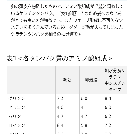
卵の薄皮を粉砕したもので、アミノ酸組成が毛髪と類似して
いるケラチンタンパク。（表1参照）そのため髪へのなじみ
がとても良いのが特徴です。またウェーブ形成に不可欠なシ
スチンを多く含んでいるため、ダメージ毛が失ってしまった
ケラチンタンパクを補うのに最適です。
表1＜各タンパク質のアミノ酸組成＞
加水分解ケ
ラチン
毛髪
卵殻膜
中シスチン
タイプ
グリシン
7.3
6.0
8.4
アラニン
4.0
4.1
6.0
バリン
4.7
4.7
6.2
ロイシン
8.4
5.8
7.2