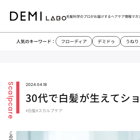
毛髪科学のプロがお届けする
ヘアケア情報マガ
人気のキーワード：
フローディア
デミドゥ
うねり
2024.04.18
30代で白髪が生えてシ
#白髪
#スカルプケア