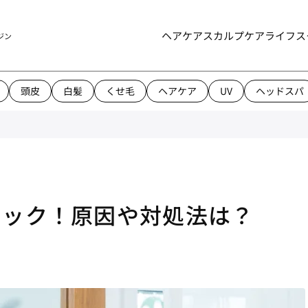
ヘアケア
スカルプケア
ライフス
ジン
頭皮
白髪
くせ毛
ヘアケア
UV
ヘッドスパ
ョック！原因や対処法は？