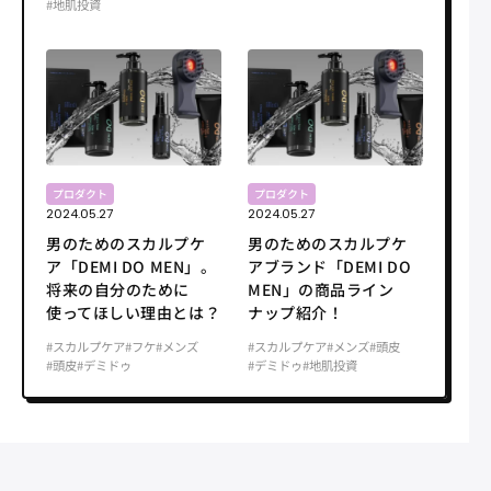
#地肌投資
プロダクト
プロダクト
2024.05.27
2024.05.27
男のためのスカルプケ
男のためのスカルプケ
ア「DEMI DO MEN」。
アブランド「DEMI DO
将来の自分のために
MEN」の商品ライン
使ってほしい理由とは？
ナップ紹介！
#スカルプケア
#フケ
#メンズ
#スカルプケア
#メンズ
#頭皮
#頭皮
#デミドゥ
#デミドゥ
#地肌投資