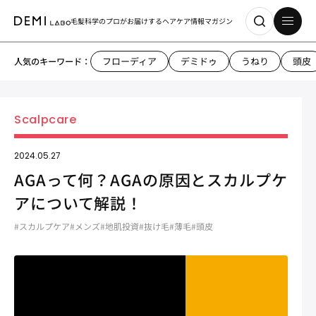
毛髪科学のプロがお届けする
ヘアケア情報マガジン
フローディア
デミドゥ
うねり
頭皮
人気のキーワード：
2024.05.27
AGAって何？AGAの原因とスカルプケ
アについて解説！
#スカルプケア
#メンズ
#地肌投資
#抜け毛
#薄毛
#頭皮