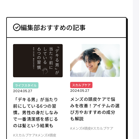
編集部おすすめの記事
スカルプケア
ライフスタイル
2024.05.27
2024.05.27
メンズの頭皮ケアで悩
「デキる男」が当たり
みを改善！アイテムの選
前にしている6つの習
び方やおすすめの成分
慣。男性の身だしなみ
も解説
で一番清潔感を感じる
のは髪という結果も
#メンズ
#頭皮
#スカルプケア
#スカルプケア
#メンズ
#頭皮