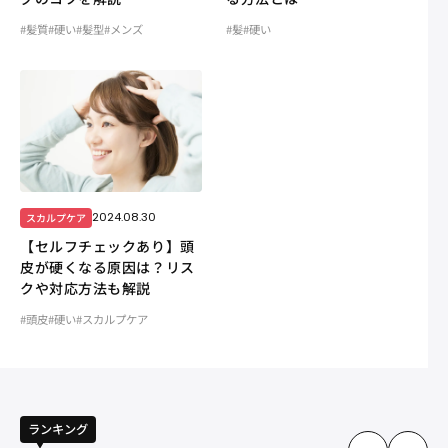
#髪質
#硬い
#髪型
#メンズ
#髪
#硬い
2024.08.30
スカルプケア
【セルフチェックあり】頭
皮が硬くなる原因は？リス
クや対応方法も解説
#頭皮
#硬い
#スカルプケア
ランキング