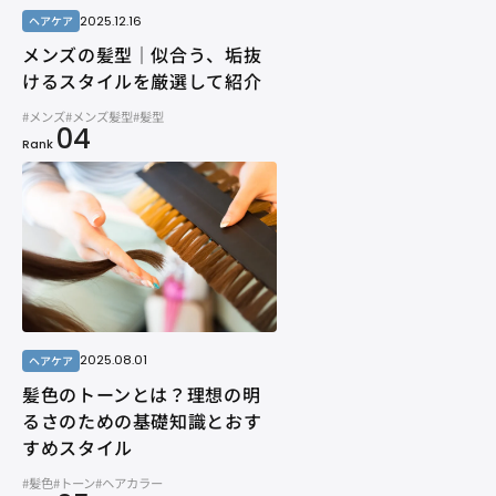
2025.12.16
ヘアケア
メンズの髪型｜似合う、垢抜
けるスタイルを厳選して紹介
#メンズ
#メンズ髪型
#髪型
04
Rank
2025.08.01
ヘアケア
髪色のトーンとは？理想の明
るさのための基礎知識とおす
すめスタイル
#髪色
#トーン
#ヘアカラー