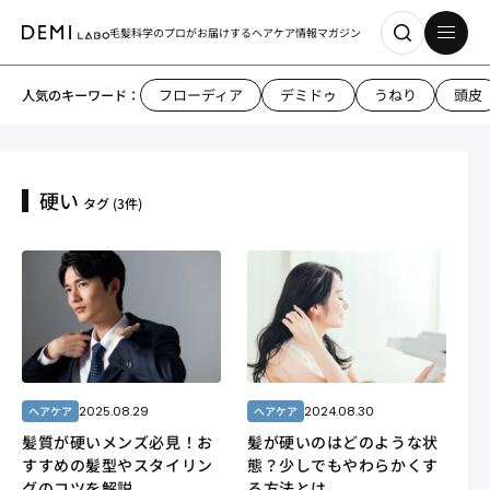
毛髪科学のプロがお届けする
ヘアケア情報マガジン
フローディア
デミドゥ
うねり
頭皮
人気のキーワード：
硬い
タグ
(3件)
2025.08.29
2024.08.30
ヘアケア
ヘアケア
髪質が硬いメンズ必見！お
髪が硬いのはどのような状
すすめの髪型やスタイリン
態？少しでもやわらかくす
グのコツを解説
る方法とは