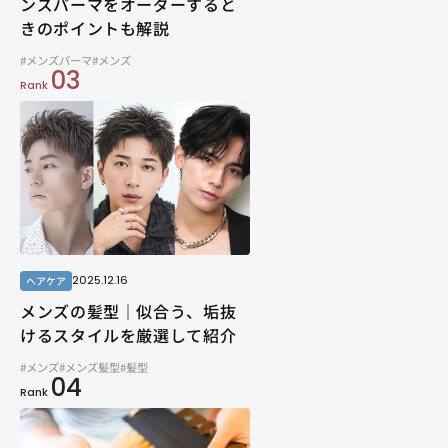
ンズパーマをオーダーすると
きのポイントも解説
#メンズパーマ
#メンズ
03
Rank
2025.12.16
ヘアケア
メンズの髪型｜似合う、垢抜
けるスタイルを厳選して紹介
#メンズ
#メンズ髪型
#髪型
04
Rank