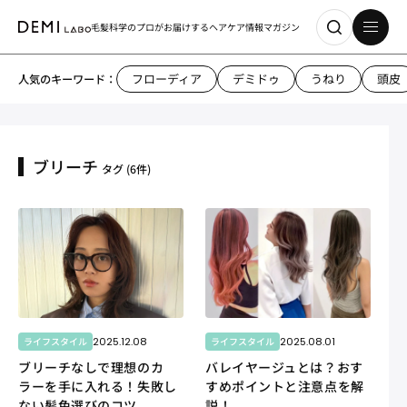
毛髪科学のプロがお届けする
ヘアケア情報マガジン
フローディア
デミドゥ
うねり
頭皮
人気のキーワード：
ブリーチ
タグ
(6件)
2025.12.08
2025.08.01
ライフスタイル
ライフスタイル
ブリーチなしで理想のカ
バレイヤージュとは？おす
ラーを手に入れる！失敗し
すめポイントと注意点を解
ない髪色選びのコツ
説！