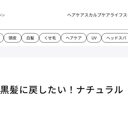
ヘアケア
スカルプケア
ライフス
ジン
頭皮
白髪
くせ毛
ヘアケア
UV
ヘッドスパ
な黒髪に戻したい！ナチュラル
説