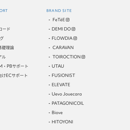
ORT
BRAND SITE
FeTéE
ロード
DEMI DO
グ
FLOWDIA
基礎理論
CARAVAN
アル
TOIROCTION
M・PBサポート
UTAU
向けECサポート
FUSIONIST
ELEVATE
Uevo Jouecara
PATAGONICOIL
Biove
HITOYONI