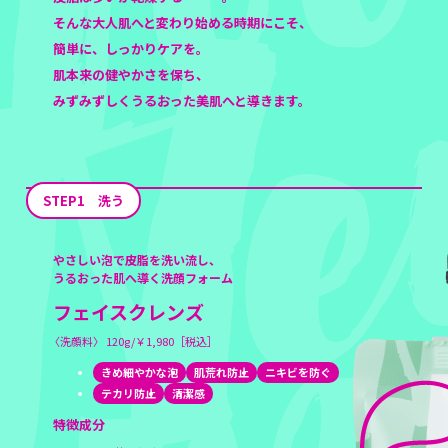
そんな大人肌へと変わり始める時期にこそ、
簡単に、しっかりケアを。
肌本来の健やかさを保ち、
みずみずしくうるおった美肌へと導きます。
STEP1 洗う
やさしい泡で皮脂を洗い流し、
うるおった肌へ導く洗顔フォーム
フェイスクレンズ
〈洗顔料〉 120g/￥1,980［税込］
きめ細やかな泡
肌荒れ防止
ニキビを防ぐ
テカリ防止
清潔感
特徴成分