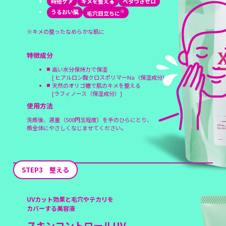
時短ケア
キメを整える
ベタつきゼロ
うるおい肌
※
毛穴目立ちに
※キメの整ったなめらかな肌に
特徴成分
高い水分保持力で保湿
[ ヒアルロン酸クロスポリマーNa（保湿成分）]
天然のオリゴ糖で肌のキメを整える
[ラフィノース（保湿成分）]
使用方法
洗顔後、適量（500円玉程度）を手のひらにとり、
顔全体にやさしくなじませてください。
STEP3 整える
UVカット効果と毛穴やテカリを
カバーする美容液
スキンコントロールUV