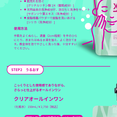
肌荒れを防ぐ
[グリチルリチン酸２K（整肌成分）]
天然由来の洗浄成分が、泡立ちと洗浄をサポート
[サボンソウ葉エキス（洗浄成分）]
皮脂吸着パウダーで皮脂を洗いあげる
[シリカ（洗浄成分）]
使用方法
手肌をよくぬらし、適量（2cm程度）を手のひら
にとり、
水またはぬるま湯を加え、よく泡立てま
す。
顔全体を泡でやさしく洗った後、十分すすい
でください。
STEP2 うるおす
こっくりとした使用感でありながら、
さらっと仕上がるオールインワン
クリアオールインワン
〈化粧水〉 150mL/￥2,750［税込］