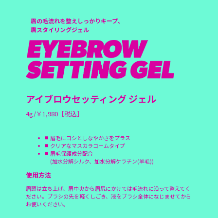
眉の毛流れを整えしっかりキープ、
眉スタイリングジェル
アイブロウセッティング ジェル
4g/￥1,980［税込］
眉毛にコシとしなやかさをプラス
クリアなマスカラコームタイプ
眉毛保護成分配合
(加水分解シルク、加水分解ケラチン(羊毛))
使用方法
眉頭は立ち上げ、眉中央から眉尻にかけては毛流れに沿って整えてく
ださい。ブラシの先を軽くしごき、液をブラシ全体になじませてから
お使いください。