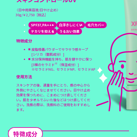
〈日中用美容液/日やけ止め〉
30g/￥2,750［税込］
SPF37,PA+++
白浮きしにくい
毛穴カバー
テカリを抑える
うるおい効果
特徴成分
皮脂吸着パウダーでサラサラ感キープ
[シリカ（整肌成分）]
水分保持機能を持ち、肌を健やかに保つ
※
[3種のセラミド
（保湿成分）]
※セラミドNG、セラミドNP、セラミドAP
使用方法
スキンケアの後、適量を手にとり、顔の中心から
外側にやさしくなじませてください。日やけ止め
効果を保つために、こまめにつけ直してくださ
い。肌をタオルでふいた後などはつけ直してくだ
さい。洗顔の際は、洗顔料のご使用をおすすめし
ます。
特徴成分