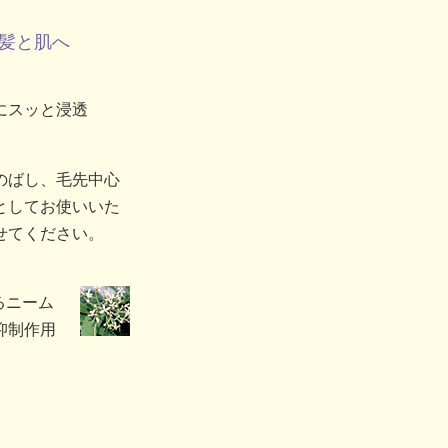
髪と肌へ
にスッと浸透
のばし、毛先中心
としてお使いいた
せてください。
るニーム
抑制作用
）