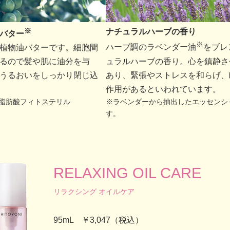
※
ナチュラルハーブの香り
バター
※
植物油バターです。細胞間
ハーブ調のラベンダー油
をブレ
るので髪や肌に油分を与
ュラルハーブの香り。心を鎮静さ
うるおいをしっかり閉じ込
あり、緊張やストレスを和らげ、
作用があるといわれています。
脂肪酸フィトステリル
※ラベンダーから抽出したエッセンシ
す。
RELAXING OIL CARE
リラクシング オイルケア
95mL ￥3,047（税込）