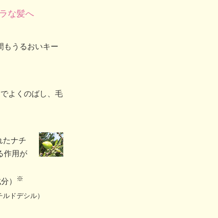
ラな髪へ
間もうるおいキー
らでよくのばし、毛
れたナチ
る作用が
※
成分）
チルドデシル）