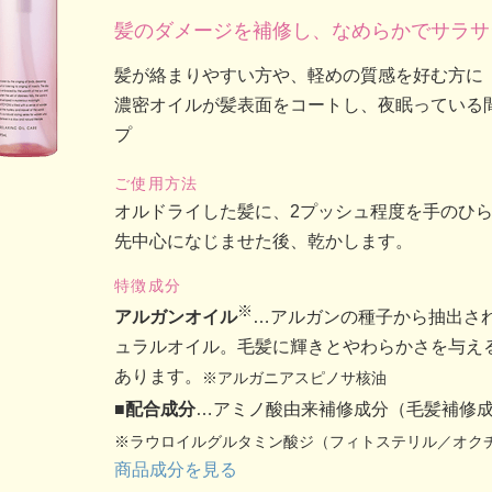
髪のダメージを補修し、なめらかでサラサ
髪が絡まりやすい方や、軽めの質感を好む方に
濃密オイルが髪表面をコートし、夜眠っている
プ
ご使用方法
オルドライした髪に、2プッシュ程度を手のひ
先中心になじませた後、乾かします。
特徴成分
※
アルガンオイル
…アルガンの種子から抽出さ
ュラルオイル。毛髪に輝きとやわらかさを与え
あります。
※アルガニアスピノサ核油
■配合成分
…アミノ酸由来補修成分（毛髪補修
※ラウロイルグルタミン酸ジ（フィトステリル／オク
商品成分を見る