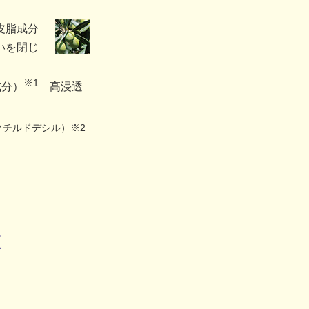
皮脂成分
いを閉じ
※1
成分）
高浸透
クチルドデシル）※2
E