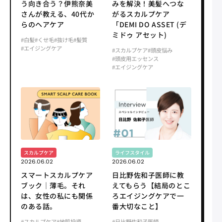
う向き合う？伊熊奈美
みを解決！美髪へつな
さんが教える、40代か
がるスカルプケア
らのヘアケア
「DEMI DO ASSET (デ
ミドゥ アセット)
#白髪
#くせ毛
#抜け毛
#髪質
#エイジングケア
#スカルプケア
#頭皮悩み
#頭皮用エッセンス
#エイジングケア
スカルプケア
ライフスタイル
2026.06.02
2026.06.02
スマートスカルプケア
日比野佐和子医師に教
ブック｜薄毛。それ
えてもらう【結局のとこ
は、女性の私にも関係
ろエイジングケアで一
のある話。
番大切なこと】
#スカルプケア
#地肌投資
#日比野佐和子医師