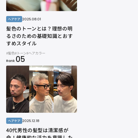
2025.08.01
ヘアケア
髪色のトーンとは？理想の明
るさのための基礎知識とおす
すめスタイル
#髪色
#トーン
#ヘアカラー
05
Rank
2025.12.18
ヘアケア
40代男性の髪型は清潔感が
命！健康的な活力を意識した