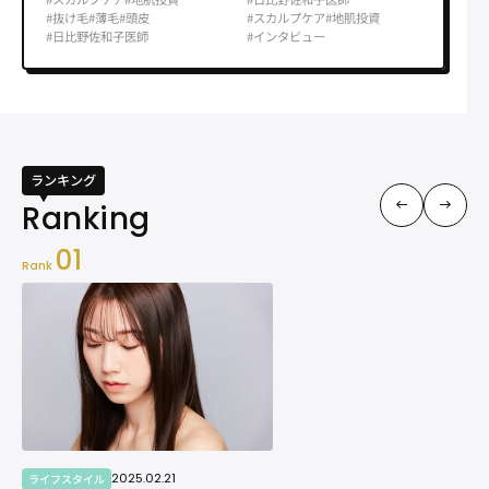
#抜け毛
#薄毛
#頭皮
#スカルプケア
#地肌投資
#日比野佐和子医師
#インタビュー
ランキング
01
Rank
2025.02.21
ライフスタイル