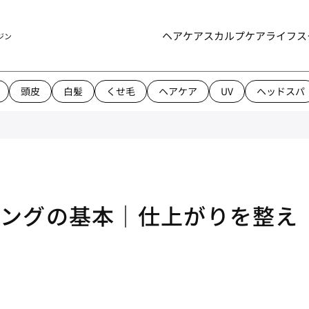
ヘアケア
スカルプケア
ライフス
ジン
頭皮
白髪
くせ毛
ヘアケア
UV
ヘッドスパ
リングの基本｜仕上がりを整え