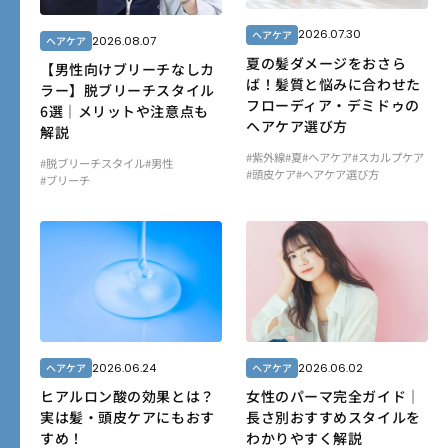
2026.07.30
ヘアケア
2026.08.07
ヘアケア
夏の髪ダメージをおさら
【男性向けブリーチなしカ
ば！髪質と悩みに合わせた
ラー】脱ブリーチスタイル
フローディア・デミドゥの
6選｜メリットや注意点も
ヘアケア選び方
解説
#紫外線
#夏
#ヘアケア
#スカルプケア
#脱ブリーチスタイル
#男性
#頭皮ケア
#ヘアケア選び方
#ブリーチ
2026.06.24
2026.06.02
ヘアケア
ヘアケア
ヒアルロン酸の効果とは？
女性のパーマ完全ガイド｜
実は髪・頭皮ケアにもおす
長さ別おすすめスタイルを
すめ！
わかりやすく解説