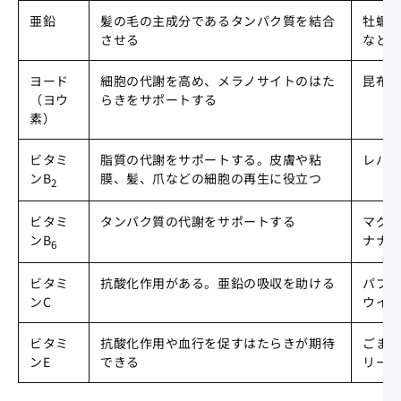
亜鉛
髪の毛の主成分であるタンパク質を結合
牡蠣
させる
など
ヨード
細胞の代謝を高め、メラノサイトのはた
昆布
（ヨウ
らきをサポートする
素）
ビタミ
脂質の代謝をサポートする。皮膚や粘
レバ
ンB
膜、髪、爪などの細胞の再生に役立つ
2
ビタミ
タンパク質の代謝をサポートする
マグ
ンB
ナナ
6
ビタミ
抗酸化作用がある。亜鉛の吸収を助ける
パプ
ンC
ウイ
ビタミ
抗酸化作用や血行を促すはたらきが期待
ごま
ンE
できる
リー