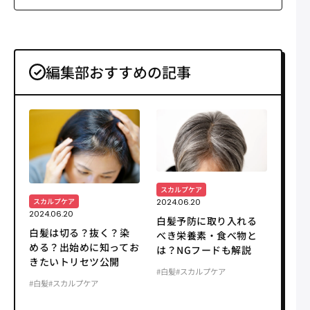
編集部おすすめの記事
スカルプケア
スカルプケア
2024.06.20
2024.06.20
白髪予防に取り入れる
白髪は切る？抜く？染
べき栄養素・食べ物と
める？出始めに知ってお
は？NGフードも解説
きたいトリセツ公開
#白髪
#スカルプケア
#白髪
#スカルプケア