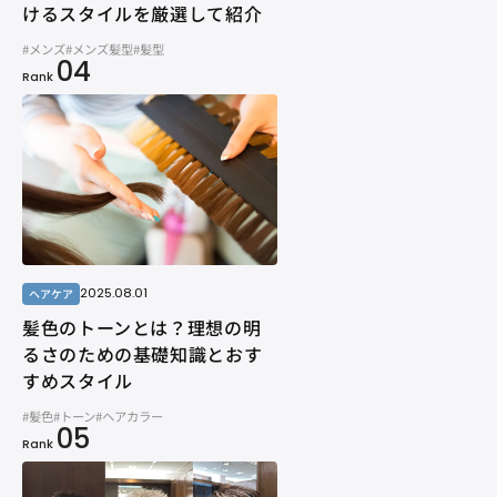
けるスタイルを厳選して紹介
#メンズ
#メンズ髪型
#髪型
04
Rank
2025.08.01
ヘアケア
髪色のトーンとは？理想の明
るさのための基礎知識とおす
すめスタイル
#髪色
#トーン
#ヘアカラー
05
Rank