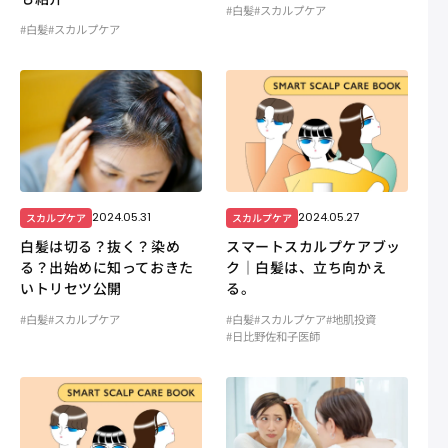
#白髪
#スカルプケア
#白髪
#スカルプケア
2024.05.31
2024.05.27
スカルプケア
スカルプケア
白髪は切る？抜く？染め
スマートスカルプケアブッ
る？出始めに知っておきた
ク｜白髪は、立ち向かえ
いトリセツ公開
る。
#白髪
#スカルプケア
#白髪
#スカルプケア
#地肌投資
#日比野佐和子医師