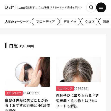
毛髪科学のプロがお届けする
ヘアケア情報マガジン
フローディア
デミドゥ
うねり
頭皮
人気のキーワード：
白髪
タグ
(18件)
2024.05.31
スカルプケア
2024.06.20
スカルプケア
白髪予防に取り入れるべき
白髪は黒髪に戻ることがあ
栄養素・食べ物とは？NG
る！おすすめ行動とNG習慣
フードも解説
も紹介