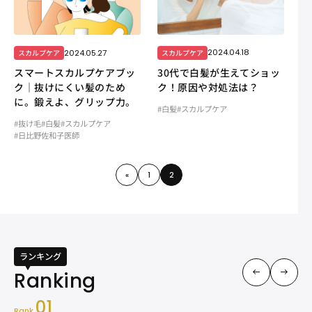
2024.04.18
2024.05.27
スカルプケア
スカルプケア
30代で白髪が生えてショッ
スマートスカルプケアブッ
ク！原因や対処法は？
ク｜抜けにくい髪のため
に。鍛えよ、グリップ力。
#白髪
#スカルプケア
#抜け毛
#白髪
#スカルプケア
#日比野佐和子医師
«
1
2
ランキング
01
Rank