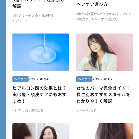
ヘアケア選び方
解説
#紫外線
#夏
#ヘアケア
#スカルプケア
#脱ブリーチスタイル
#男性
#頭皮ケア
#ヘアケア選び方
#ブリーチ
2026.06.24
2026.06.02
ヘアケア
ヘアケア
ヒアルロン酸の効果とは？
女性のパーマ完全ガイド｜
実は髪・頭皮ケアにもおす
長さ別おすすめスタイルを
すめ！
わかりやすく解説
#ヒアルロン酸
#効果
#パーマ
#女性