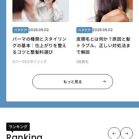
2026.06.02
2026.06.02
ヘアケア
ヘアケア
パーマの種類とスタイリン
皮膜毛とは何か？原因と髪
グの基本｜仕上がりを整え
トラブル、正しい対処法ま
るコツと整髪料選び
で解説
#パーマ
#スタイリング
#皮膜毛
もっと見る
ランキング