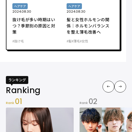
ヘアケア
ヘアケア
2024.08.30
2024.08.30
抜け毛が多い時期はい
髪と女性ホルモンの関
つ？季節別の原因と対
係｜ホルモンバランス
策
を整え薄毛改善へ
#抜け毛
#髪
#薄毛
#女性
ランキング
01
02
Rank
Rank