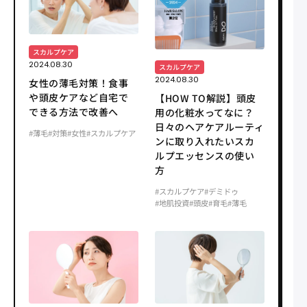
スカルプケア
2024.08.30
スカルプケア
2024.08.30
女性の薄毛対策！食事
や頭皮ケアなど自宅で
【HOW TO解説】頭皮
できる方法で改善へ
用の化粧水ってなに？
日々のヘアケアルーティ
#薄毛
#対策
#女性
#スカルプケア
ンに取り入れたいスカ
ルプエッセンスの使い
方
#スカルプケア
#デミドゥ
#地肌投資
#頭皮
#育毛
#薄毛