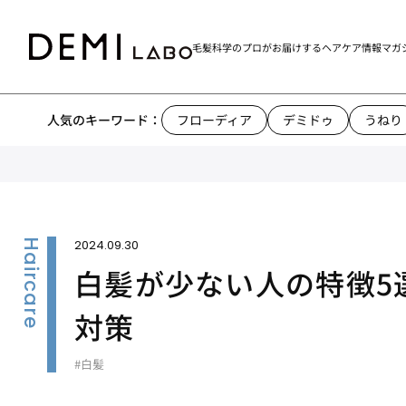
毛髪科学のプロがお届けする
ヘアケア情報マガ
人気のキーワード：
フローディア
デミドゥ
うねり
2024.09.30
白髪が少ない人の特徴5
対策
#白髪