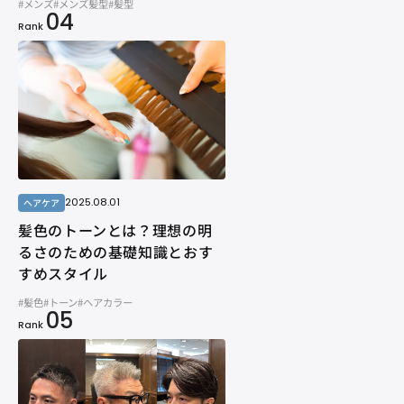
#メンズ
#メンズ髪型
#髪型
04
Rank
2025.08.01
ヘアケア
髪色のトーンとは？理想の明
るさのための基礎知識とおす
すめスタイル
#髪色
#トーン
#ヘアカラー
05
Rank