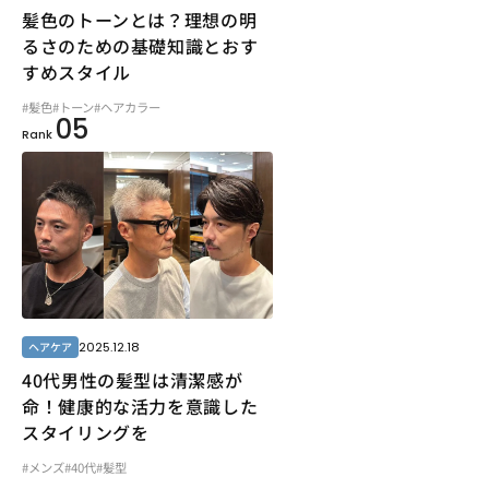
髪色のトーンとは？理想の明
るさのための基礎知識とおす
すめスタイル
#髪色
#トーン
#ヘアカラー
05
Rank
2025.12.18
ヘアケア
40代男性の髪型は清潔感が
命！健康的な活力を意識した
スタイリングを
#メンズ
#40代
#髪型