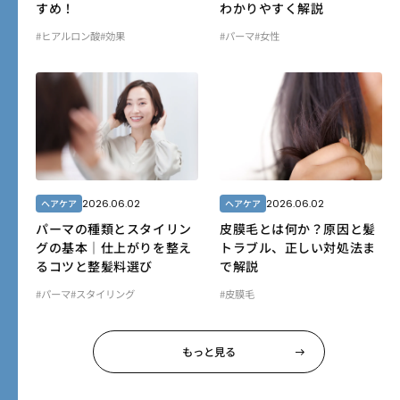
すめ！
わかりやすく解説
#ヒアルロン酸
#効果
#パーマ
#女性
2026.06.02
2026.06.02
ヘアケア
ヘアケア
パーマの種類とスタイリン
皮膜毛とは何か？原因と髪
グの基本｜仕上がりを整え
トラブル、正しい対処法ま
るコツと整髪料選び
で解説
#パーマ
#スタイリング
#皮膜毛
もっと見る