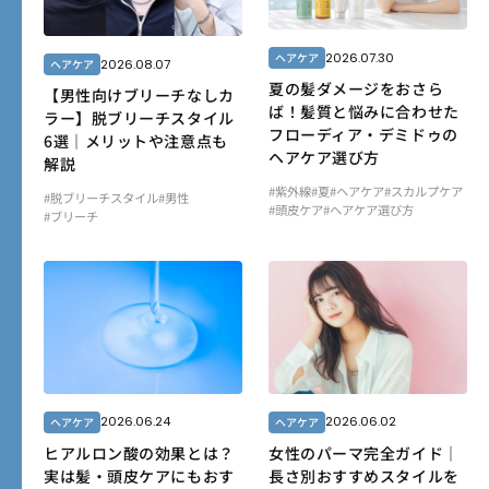
2026.07.30
ヘアケア
2026.08.07
ヘアケア
夏の髪ダメージをおさら
【男性向けブリーチなしカ
ば！髪質と悩みに合わせた
ラー】脱ブリーチスタイル
フローディア・デミドゥの
6選｜メリットや注意点も
ヘアケア選び方
解説
#紫外線
#夏
#ヘアケア
#スカルプケア
#脱ブリーチスタイル
#男性
#頭皮ケア
#ヘアケア選び方
#ブリーチ
2026.06.24
2026.06.02
ヘアケア
ヘアケア
ヒアルロン酸の効果とは？
女性のパーマ完全ガイド｜
実は髪・頭皮ケアにもおす
長さ別おすすめスタイルを