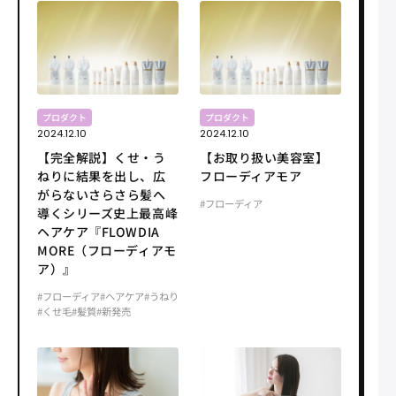
プロダクト
プロダクト
2024.12.10
2024.12.10
【完全解説】くせ・う
【お取り扱い美容室】
ねりに結果を出し、広
フローディアモア
がらないさらさら髪へ
#フローディア
導くシリーズ史上最高峰
ヘアケア『FLOWDIA
MORE（フローディアモ
ア）』
#フローディア
#ヘアケア
#うねり
#くせ毛
#髪質
#新発売