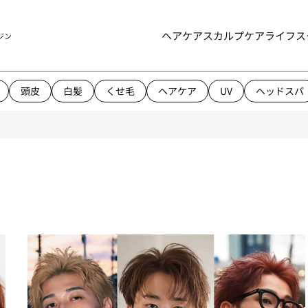
ヘアケア
スカルプケア
ライフス
ジン
頭皮
白髪
くせ毛
ヘアケア
UV
ヘッドスパ