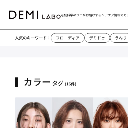
毛髪科学のプロがお届けする
ヘアケア情報マガ
人気のキーワード：
フローディア
デミドゥ
うねり
カラー
タグ
(16件)