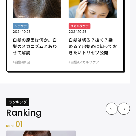
ヘアケア
スカルプケア
2024.10.25
2024.10.25
白髪の原因は何か。白
白髪は切る？抜く？染
髪のメカニズムとあわ
める？出始めに知ってお
せて解説
きたいトリセツ公開
#白髪
#原因
#白髪
#スカルプケア
ランキング
01
Rank