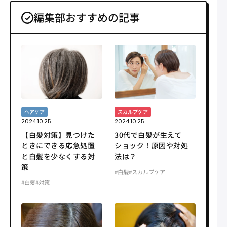
編集部おすすめの記事
スカルプケア
ヘアケア
2024.10.25
2024.10.25
30代で白髪が生えて
【白髪対策】見つけた
ショック！原因や対処
ときにできる応急処置
法は？
と白髪を少なくする対
策
#白髪
#スカルプケア
#白髪
#対策