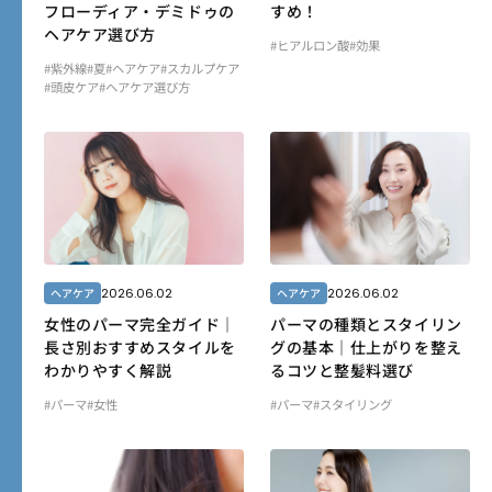
フローディア・デミドゥの
すめ！
ヘアケア選び方
#ヒアルロン酸
#効果
#紫外線
#夏
#ヘアケア
#スカルプケア
#頭皮ケア
#ヘアケア選び方
2026.06.02
2026.06.02
ヘアケア
ヘアケア
女性のパーマ完全ガイド｜
パーマの種類とスタイリン
長さ別おすすめスタイルを
グの基本｜仕上がりを整え
わかりやすく解説
るコツと整髪料選び
#パーマ
#女性
#パーマ
#スタイリング