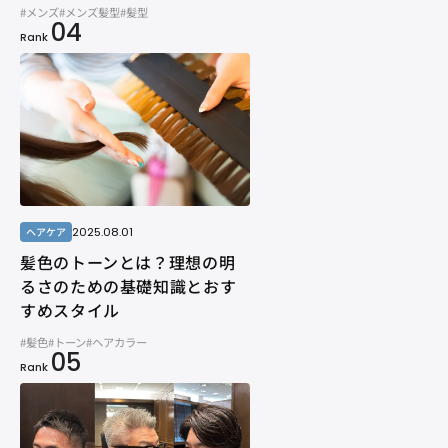
#メンズ
#メンズ髪型
#髪型
04
Rank
2025.08.01
ヘアケア
髪色のトーンとは？理想の明
るさのための基礎知識とおす
すめスタイル
#髪色
#トーン
#ヘアカラー
05
Rank