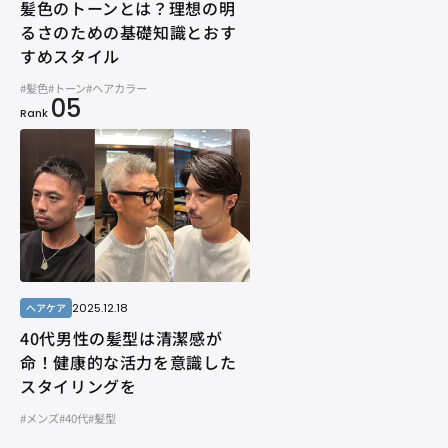
髪色のトーンとは？理想の明
るさのための基礎知識とおす
すめスタイル
#髪色
#トーン
#ヘアカラー
05
Rank
2025.12.18
ヘアケア
40代男性の髪型は清潔感が
命！健康的な活力を意識した
スタイリングを
#メンズ
#40代
#髪型