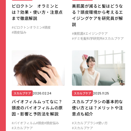
ピロクトン オラミンと
美肌菌が減ると髪はどうな
は？効果・使い方・注意点
る？頭皮環境から考えるエ
まで徹底解説
イジングケアを研究員が解
説
#ピロクトンオラミン
#頭皮
#頭皮悩み
#美肌菌
#エイジングケア
#デミ毛髪科学研究所
#スカルプケア
2026.02.24
2025.11.25
スカルプケア
スカルプケア
バイオフィルムってなに？
スカルプブラシの基本的な
頭皮のバイオフィルムの原
使い方とは？メリットや注
因・影響と予防法を解説
意点も紹介
#バイオフィルム
#頭皮
#頭皮悩み
#スカルプブラシ
#使い方
#スカルプケア
#スカルプケア