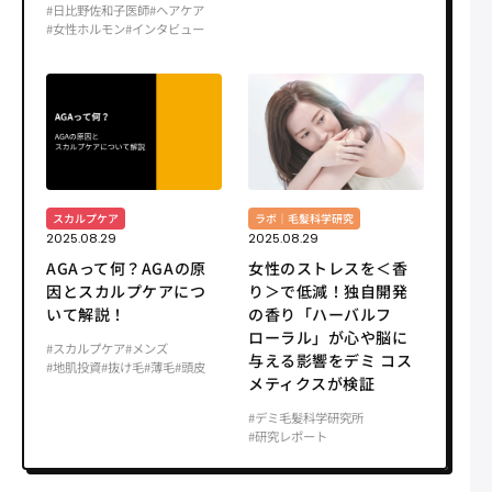
#日比野佐和子医師
#ヘアケア
#女性ホルモン
#インタビュー
スカルプケア
ラボ｜毛髪科学研究
2025.08.29
2025.08.29
AGAって何？AGAの原
女性のストレスを＜香
因とスカルプケアにつ
り＞で低減！独自開発
いて解説！
の香り「ハーバルフ
ローラル」が心や脳に
#スカルプケア
#メンズ
与える影響をデミ コス
#地肌投資
#抜け毛
#薄毛
#頭皮
メティクスが検証
#デミ毛髪科学研究所
#研究レポート