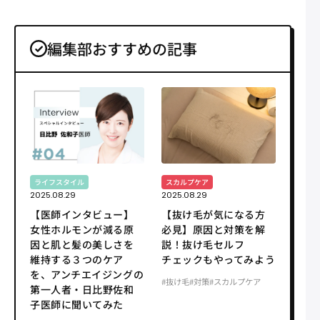
編集部おすすめの記事
ライフスタイル
スカルプケア
2025.08.29
2025.08.29
【医師インタビュー】
【抜け毛が気になる方
女性ホルモンが減る原
必見】原因と対策を解
因と肌と髪の美しさを
説！抜け毛セルフ
維持する３つのケア
チェックもやってみよう
を、アンチエイジングの
#抜け毛
#対策
#スカルプケア
第一人者・日比野佐和
子医師に聞いてみた