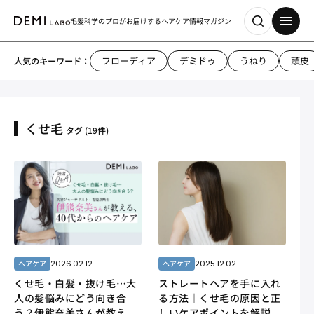
毛髪科学のプロがお届けする
ヘアケア情報マガジン
フローディア
デミドゥ
うねり
頭皮
人気のキーワード：
くせ毛
タグ
(19件)
2026.02.12
2025.12.02
ヘアケア
ヘアケア
くせ毛・白髪・抜け毛…大
ストレートヘアを手に入れ
人の髪悩みにどう向き合
る方法｜くせ毛の原因と正
う？伊熊奈美さんが教え
しいケアポイントを解説