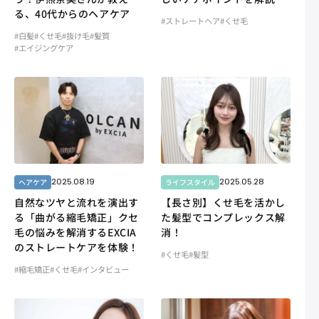
る、40代からのヘアケア
#ストレートヘア
#くせ毛
#白髪
#くせ毛
#抜け毛
#髪質
#エイジングケア
2025.08.19
2025.05.28
ヘアケア
ライフスタイル
自然なツヤと流れを演出す
【長さ別】くせ毛を活かし
る「曲がる縮毛矯正」クセ
た髪型でコンプレックス解
毛の悩みを解消するEXCIA
消！
のストレートケアを体験！
#くせ毛
#髪型
#縮毛矯正
#くせ毛
#インタビュー