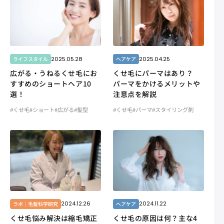
2025.05.28
2025.04.25
ライフスタイル
ヘアケア
広がる・うねるくせ毛にお
くせ毛にパーマはあり？
すすめのショートヘア10
パーマをかけるメリットや
選！
注意点を解説
#くせ毛
#ショート
#広がる
#髪型
#くせ毛
#パーマ
#スタイリング剤
2024.12.26
2024.11.22
ラボ｜毛髪科学研究
ヘアケア
くせ毛悩み解決は縮毛矯正
くせ毛の原因は何？主な4