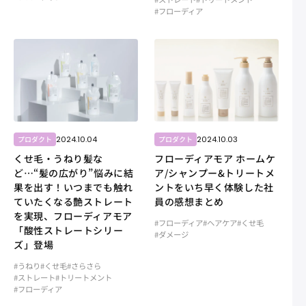
#フローディア
2024.10.04
2024.10.03
プロダクト
プロダクト
くせ毛・うねり髪な
フローディアモア ホームケ
ど…“髪の広がり”悩みに結
ア/シャンプー&トリートメ
果を出す！いつまでも触れ
ントをいち早く体験した社
ていたくなる艶ストレート
員の感想まとめ
を実現、フローディアモア
#フローディア
#ヘアケア
#くせ毛
「酸性ストレートシリー
#ダメージ
ズ」登場
#うねり
#くせ毛
#さらさら
#ストレート
#トリートメント
#フローディア