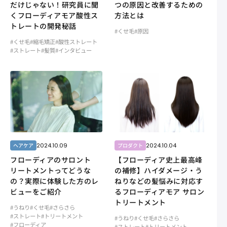
だけじゃない！研究員に聞
つの原因と改善するための
くフローディアモア酸性ス
方法とは
トレートの開発秘話
#くせ毛
#原因
#くせ毛
#縮毛矯正
#酸性ストレート
#ストレート
#髪質
#インタビュー
2024.10.09
2024.10.04
ヘアケア
プロダクト
フローディアのサロント
【フローディア史上最高峰
リートメントってどうな
の補修】ハイダメージ・う
の？実際に体験した方のレ
ねりなどの髪悩みに対応す
ビューをご紹介
るフローディアモア サロン
トリートメント
#うねり
#くせ毛
#さらさら
#ストレート
#トリートメント
#うねり
#くせ毛
#さらさら
#フローディア
#ストレート
#トリートメント