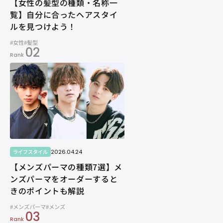
【女性の髪型の種類・名称一
覧】自分に合ったヘアスタイ
ルを見つけよう！
#女性
#髪型
02
Rank
2026.04.24
ライフスタイル
【メンズパーマの種類7選】メ
ンズパーマをオーダーすると
きのポイントも解説
#メンズパーマ
#メンズ
03
Rank