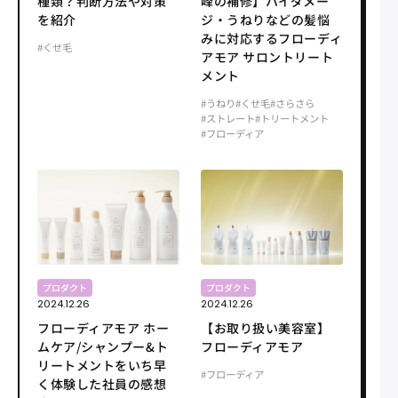
種類？判断方法や対策
峰の補修】ハイダメー
を紹介
ジ・うねりなどの髪悩
みに対応するフローディ
#くせ毛
アモア サロントリート
メント
#うねり
#くせ毛
#さらさら
#ストレート
#トリートメント
#フローディア
プロダクト
プロダクト
2024.12.26
2024.12.26
フローディアモア ホー
【お取り扱い美容室】
ムケア/シャンプー&ト
フローディアモア
リートメントをいち早
#フローディア
く体験した社員の感想