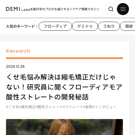
毛髪科学のプロがお届けする
ヘアケア情報マガジン
フローディア
デミドゥ
うねり
頭皮
人気のキーワード：
2024.12.26
くせ毛悩み解決は縮毛矯正だけじゃ
ない！研究員に聞くフローディアモア
酸性ストレートの開発秘話
#くせ毛
#縮毛矯正
#酸性ストレート
#ストレート
#髪質
#インタビュー