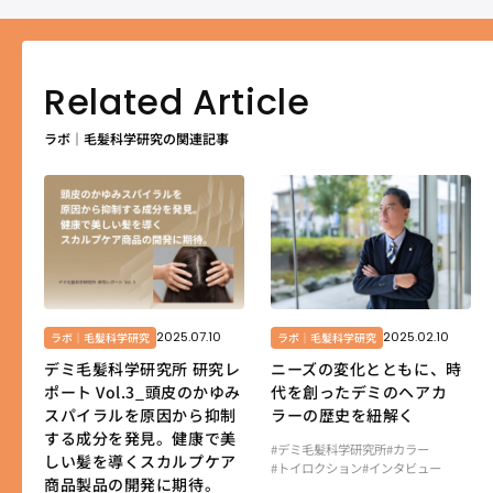
ラボ｜毛髪科学研究の関連記事
2025.07.10
2025.02.10
ラボ｜毛髪科学研究
ラボ｜毛髪科学研究
デミ毛髪科学研究所 研究レ
ニーズの変化とともに、時
ポート Vol.3_頭皮のかゆみ
代を創ったデミのヘアカ
スパイラルを原因から抑制
ラーの歴史を紐解く
する成分を発見。健康で美
#デミ毛髪科学研究所
#カラー
しい髪を導くスカルプケア
#トイロクション
#インタビュー
商品製品の開発に期待。