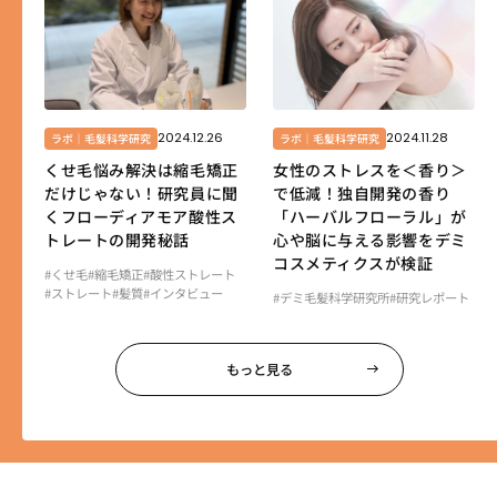
2024.12.26
2024.11.28
ラボ｜毛髪科学研究
ラボ｜毛髪科学研究
くせ毛悩み解決は縮毛矯正
女性のストレスを＜香り＞
だけじゃない！研究員に聞
で低減！独自開発の香り
くフローディアモア酸性ス
「ハーバルフローラル」が
トレートの開発秘話
心や脳に与える影響をデミ
コスメティクスが検証
#くせ毛
#縮毛矯正
#酸性ストレート
#ストレート
#髪質
#インタビュー
#デミ毛髪科学研究所
#研究レポート
もっと見る