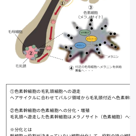
①色素幹細胞の毛乳頭細胞への遊走​
ヘアサイクルに合わせてバルジ領域から毛乳頭付近へ色素幹細胞
②色素幹細胞の色素細胞への分化・増殖​
毛乳頭へ遊走した色素幹細胞はメラノサイト（色素細胞）へ分化
※分化とは
幹細胞＝役割が決まっていない細胞​分化して、役割の持つ細胞に