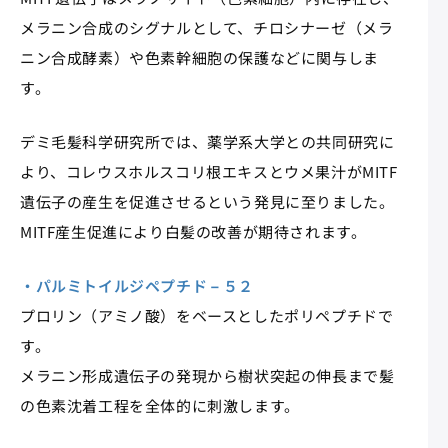
メラニン合成のシグナルとして、チロシナーゼ（メラ
ニン合成酵素）や色素幹細胞の保護などに関与しま
す。
デミ毛髪科学研究所では、薬学系大学との共同研究に
より、コレウスホルスコリ根エキスとウメ果汁がMITF
遺伝子の産生を促進させるという発見に至りました。
MITF産生促進により白髪の改善が期待されます。
・パルミトイルジペプチド－５２​
プロリン（アミノ酸）をベースとしたポリペプチドで
す。​
メラニン形成遺伝子の発現から樹状突起の伸長まで​髪
の色素沈着工程を全体的に刺激します。​