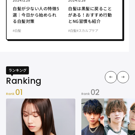
2024.12.25
2024.12.25
白髪が少ない人の特徴5
白髪は黒髪に戻ること
選｜今日から始められ
がある！おすすめ行動
る白髪対策
とNG習慣も紹介
#白髪
#白髪
#スカルプケア
ランキング
01
02
Rank
Rank