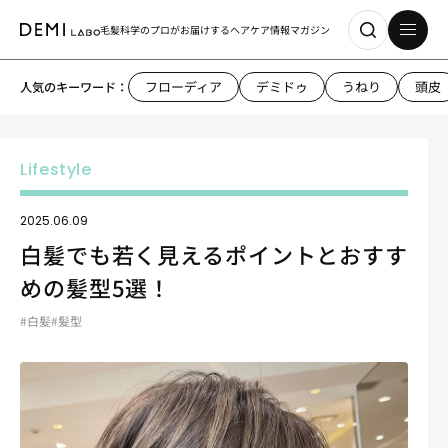
毛髪科学のプロがお届けする
ヘアケア情報マガジン
フローディア
デミドゥ
うねり
頭皮
人気のキーワード：
2025.06.09
白髪でも若く見えるポイントとおすす
めの髪型5選！
#白髪
#髪型