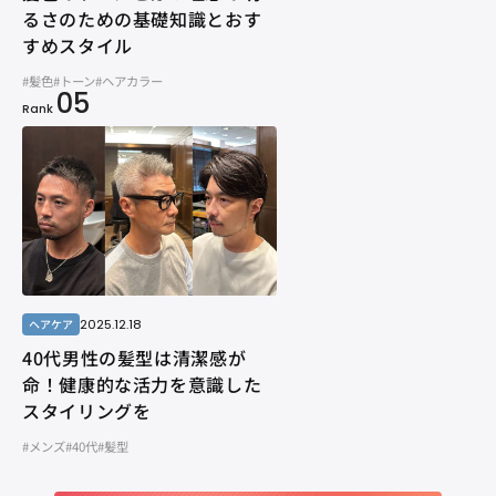
るさのための基礎知識とおす
すめスタイル
#髪色
#トーン
#ヘアカラー
05
Rank
2025.12.18
ヘアケア
40代男性の髪型は清潔感が
命！健康的な活力を意識した
スタイリングを
#メンズ
#40代
#髪型