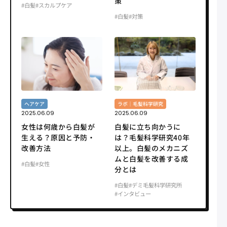
策
#白髪
#スカルプケア
#白髪
#対策
ヘアケア
ラボ｜毛髪科学研究
2025.06.09
2025.06.09
女性は何歳から白髪が
白髪に立ち向かうに
生える？原因と予防・
は？毛髪科学研究40年
改善方法
以上。白髪のメカニズ
ムと白髪を改善する成
#白髪
#女性
分とは
#白髪
#デミ毛髪科学研究所
#インタビュー